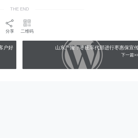
THE END
分享
二维码
客户好
山东产险：枣庄车代部进行枣惠保宣
下一篇>