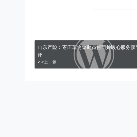
山东产险：枣庄车物查勘员何西帅暖心服务获
评
< <上一篇