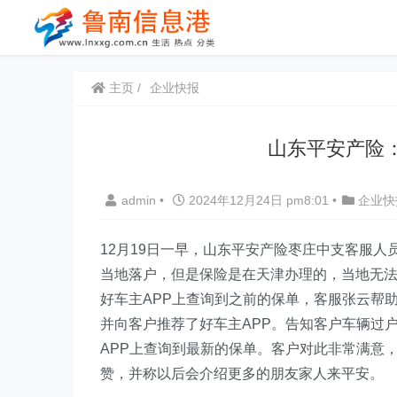
主页
企业快报
山东平安产险
admin
•
2024年12月24日 pm8:01
•
企业快
1
2月
19
日
一早
，
山东平安产险枣庄中支客服人
当地落户，但是保险是在天津办理的，当地无
好车主APP上查询到之前的保单，客服张云帮
并向客户推荐了好车主APP。告知客户车辆过
APP上查询到最新的保单。
客户对此非常满意
赞
，
并称
以后会介绍更多的朋友家人来平安
。