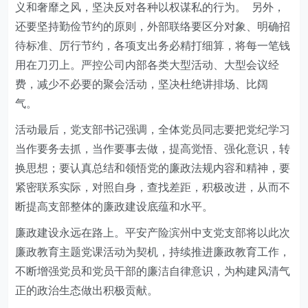
义和奢靡之风，坚决反对各种以权谋私的行为。 另外，
还要坚持勤俭节约的原则，外部联络要区分对象、明确招
待标准、厉行节约，各项支出务必精打细算，将每一笔钱
用在刀刃上。严控公司内部各类大型活动、大型会议经
费，减少不必要的聚会活动，坚决杜绝讲排场、比阔
气。
活动最后，党支部书记强调，全体党员同志要把党纪学习
当作要务去抓，当作要事去做，提高觉悟、强化意识，转
换思想；要认真总结和领悟党的廉政法规内容和精神，要
紧密联系实际，对照自身，查找差距，积极改进，从而不
断提高支部整体的廉政建设底蕴和水平。
廉政建设永远在路上。
平安产险
滨州中支党支部将以此次
廉政教育主题党课活动为契机，持续推进廉政教育工作，
不断增强党员和党员干部的廉洁自律意识，为构建风清气
正的政治生态做出积极贡献。