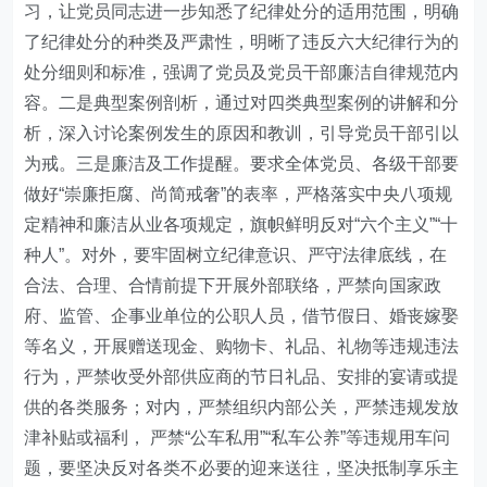
习，让党员同志进一步知悉了纪律处分的适用范围，明确
了纪律处分的种类及严肃性，明晰了违反六大纪律行为的
处分细则和标准，强调了党员及党员干部廉洁自律规范内
容。二是典型案例剖析，通过对四类典型案例的讲解和分
析，深入讨论案例发生的原因和教训，引导党员干部引以
为戒
。
三是廉洁及工作提醒
。要求
全体党员、各级干部要
做好“崇廉拒腐、尚简戒奢”的表率，严格落实中央八项规
定精神和廉洁从业各项规定，旗帜鲜明反对“六个主义”“十
种人”。对外，要牢固树立纪律意识、严守法律底线，在
合法、合理、合情前提下开展外部联络，严禁向国家政
府、监管、企事业单位的公职人员，借节假日、婚丧嫁娶
等名义，开展赠送现金、购物卡、礼品、礼物等违规违法
行为，严禁收受外部供应商的节日礼品、安排的宴请或提
供的各类服务；对内，严禁组织内部公关，严禁违规发放
津补贴或福利， 严禁“公车私用”“私车公养”等违规用车问
题，要坚决反对各类不必要的迎来送往，坚决抵制享乐主