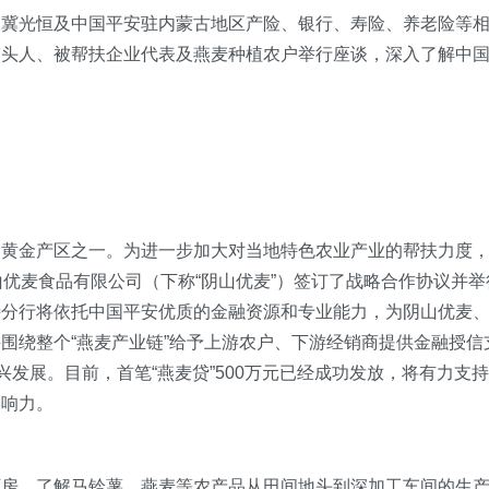
长冀光恒及中国平安驻内蒙古地区产险、银行、寿险、养老险等
带头人、被帮扶企业代表及燕麦种植农户举行座谈，深入了解中
的黄金产区之一。为进一步加大对当地特色农业产业的帮扶力度
山优麦食品有限公司（下称“阴山优麦”）签订了战略合作协议并举
特分行将依托中国平安优质的金融资源和专业能力，为阴山优麦
围绕整个“燕麦产业链”给予上游农户、下游经销商提供金融授信
兴发展。目前，首笔“燕麦贷”500万元已经成功发放，将有力支持
影响力。
厂房，了解马铃薯、燕麦等农产品从田间地头到深加工车间的生