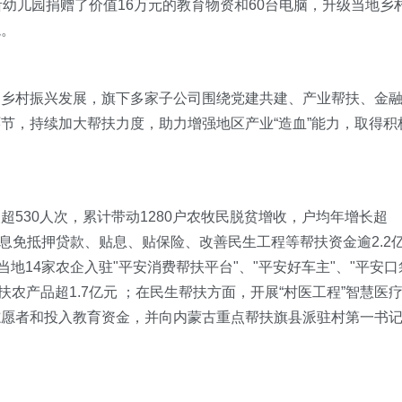
幼儿园捐赠了价值16万元的教育物资和60台电脑，升级当地乡
境。
的乡村振兴发展，旗下多家子公司围绕党建共建、产业帮扶、金
节，持续加大帮扶力度，助力增强地区产业“造血”能力，取得积
530人次，累计带动1280户农牧民脱贫增收，户均年增长超
免息免抵押贷款、贴息、贴保险、改善民生工程等帮扶资金逾2.2
地14家农企入驻"平安消费帮扶平台"、"平安好车主"、"平安口
扶农产品超1.7亿元 ；在民生帮扶方面，开展“村医工程”智慧医
志愿者和投入教育资金，并向内蒙古重点帮扶旗县派驻村第一书