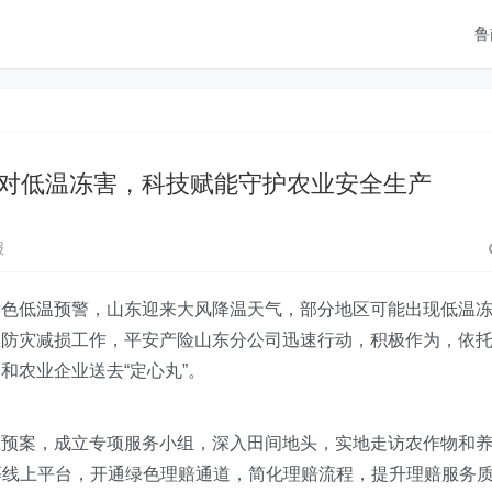
鲁
对低温冻害，科技赋能守护农业安全生产
报
黄色低温预警，山东迎来大风降温天气，部分地区可能出现低温
业防灾减损工作，平安产险山东分公司迅速行动，
积极作为，
依
和农业企业送去“定心丸”。
急预案，成立专项服务小组，深入田间地头，实地
走访
农作物和
等线上
平台
，开通绿色理赔通道，
简化理赔流程
，提升理赔服务