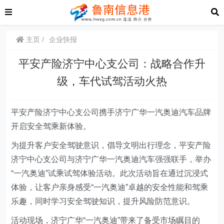
主页
企业快报
平安产险济宁中心支公司：战略合作升
级，车代试驾活动火热
平安
产险济宁中心支公司
携手
济宁广华一汽奥迪
汽车品牌
开启安全驾乘新体验
。
为提升客户安全驾驶意识，倡导文明出行理念，平安
产险
济宁
中心支公司
与
济宁广华一汽奥迪
汽车强强联手
，
举办
“
一汽奥迪
”试乘试驾体验活动。此次活动旨在通过沉浸式
体验，让客户亲身感受“
一汽奥迪
”卓越的安全性能和驾乘
乐趣，同时学习安全驾驶知识，提升风险防范意识。
活动现场，
济宁广华
“
一汽奥迪
”带来了备受市场瞩目的