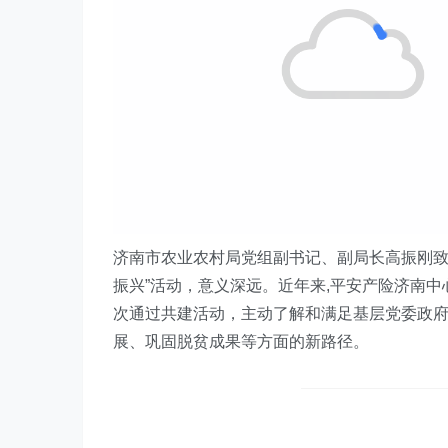
济南
市
农业农村局
党组副书记、副
局长高振刚
振兴
”
活动
，意义深远。近年来
,
平安
产险
济南中
次通过共建
活动
，主动了解和满足基层党委政
展、巩固脱贫成果等方面的新路径。