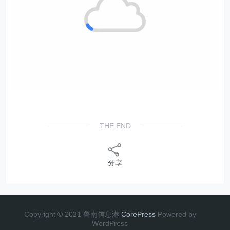
THE END
分享
Copyright © 2021 鲁南信息港
CorePress
Powered by
WordPress