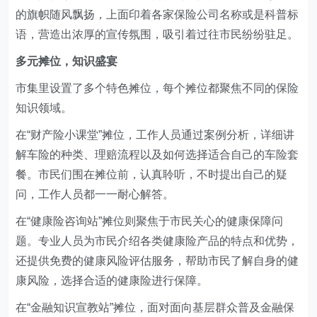
的旗帜随风飘扬，上面印着各
家
保险
公司名称或是
科普标
语，营造出浓厚的宣传氛围
，
吸引着过往市民纷纷驻足
。
多元摊位，知识盛宴
市集里设置了多个特色摊位，每个摊位都聚焦不同的保险
知识领域。
在“
财产险
小课堂”摊位，工作人员通过案例分析，详细讲
解车险的种类、理赔流程以及如何选择适合自己的车险套
餐。市民们围在摊位前，认真聆听，不时提出自己的疑
问，工作人员都一一耐心解答。
在
“健康险咨询站”摊位则聚焦于市民关心的健康保障问
题。专业人员为市民介绍各类健康险产品的特点和优势，
还提供免费的健康风险评估服务，帮助市民了解自身的健
康风险，选择合适的健康险进行保障。
在“金融知识宣教站”摊位，面对面向基层群众普及金融保