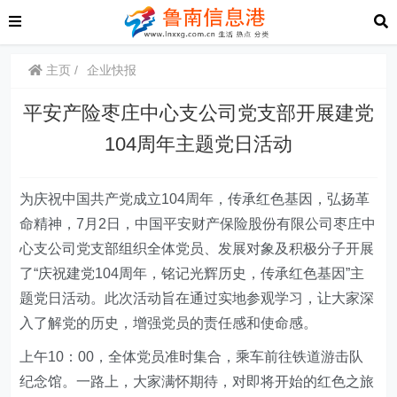
主页
企业快报
平安产险枣庄中心支公司党支部开展建党
104周年主题党日活动
为庆祝中国共产党成立104周年，传承红色基因，弘扬革
命精神，7月2日，中国平安财产保险股份有限公司枣庄中
心支公司党支部组织全体党员、发展对象及积极分子开展
了“庆祝建党104周年，铭记光辉历史，传承红色基因”主
题党日活动。此次活动旨在通过实地参观学习，让大家深
入了解党的历史，增强党员的责任感和使命感。
上午10：00，全体党员准时集合，乘车前往铁道游击队
纪念馆。一路上，大家满怀期待，对即将开始的红色之旅