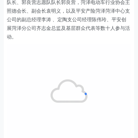
队长、郭良营志愿队队长郭良营，菏泽电动车行业协会王
照德会长、副会长袁明义，以及平安产险菏泽菏泽
中心支
公司
的
副总经理
李涛
、
定陶支公司经理
陈伟玲、
平安创
展菏泽分公司
齐志金
总监
及基层群众代表等数十人参与活
动。