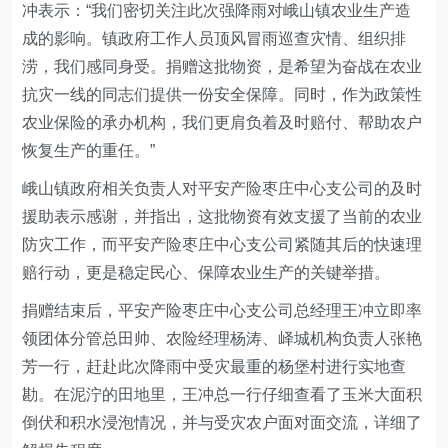
冲
表示：“我们密切关注此次强降雨对峨山镇农业生产造
成的影响。镇政府工作人员顶风冒雨巡查灾情、组织排
涝，我们感同身受。捐赠这批物资，是希望为奋战在农业
抗灾一线的同志们提供一份安全保障。同时，作为政策性
农业保险的承办机构，我们更肩负着及时赔付、帮助农户
恢复生产的重任。”
峨山镇政府相关负责人对平安产险枣庄中心支公司的及时
援助表示感谢，并指出，这批物资有效支援了当前的农业
防灾工作，而平安产险枣庄中心支公司紧随其后的快速理
赔行动，更是稳定民心、保障农业生产的
关键
举措。
捐赠结束后，平安产险枣庄中心支公司总经理
王冲
立即率
领
团体分管总田帅、农险经理杨涛、峄城机构负责人张艳
芳一行
，赶赴此次降雨中受灾最重的
杨堡村
进行实地查
勘。在泥泞的
田地里
，
王冲总
一行仔细查看了玉米大面积
倒伏和积水浸泡情况，并与受灾农户面对面交流，详细了