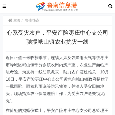
主页
鲁南热点
心系受灾农户，平安产险枣庄中心支公司
驰援峨山镇农业抗灾一线
近日
正值玉米收获季节
，连续
大风及
强降雨天气
导致枣庄
市峄城区峨山镇
部分乡镇农田内涝严重，农业生产面临严
峻考验。为支持一线防汛救灾，助力农户渡过难关，
10
月
16
日，
平安产险枣庄中心支公司
紧急向峨山镇政府捐赠了
一批雨靴、雨衣和雨伞等防汛物资，并深入受灾田间地
头，现场指挥农业保险理赔工作，为受灾农户送去“定心
丸”。
在简短的捐赠仪式上，平安产险枣庄中心支公司总经理
王