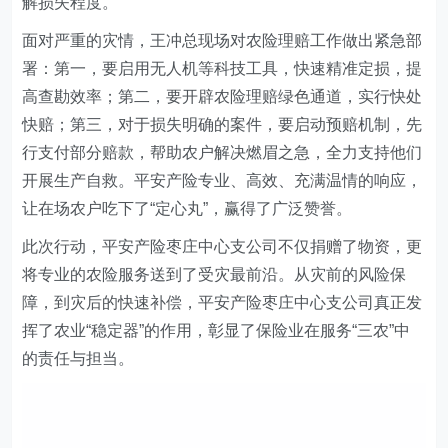
解损失程度。
面对严重的灾情，
王冲总
现场对农险理赔工作做出紧急部
署：第一，要启用无人机等科技工具，快速精准定损，提
高查勘效率；第二，要开辟农险理赔绿色通道，实行快处
快赔；第三，对于损失明确的案件，要启动预赔机制，先
行支付部分赔款，帮助农户解决燃眉之急，全力支持他们
开展生产自救。平安产险专业、高效、充满温情的响应，
让在场农户吃下了“定心丸”，赢得了广泛赞誉。
此次行动，平安产险枣庄中心支公司不仅捐赠了物资，更
将专业的农险服务送到了受灾最前沿。从灾前的风险保
障，到灾后的快速补偿，平安产险枣庄中心支公司真正发
挥了农业“稳定器”的作用，彰显了保险业在服务“三农”中
的责任与担当。