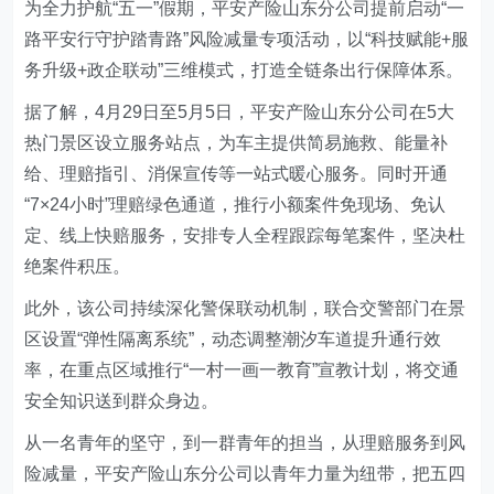
为全力护航“五一”假期，平安产险山东分公司提前启动“一
路平安行守护踏青路”风险减量专项活动，以“科技赋能+服
务升级+政企联动”三维模式，打造全链条出行保障体系。
据了解，4月29日至5月5日，平安产险山东分公司在5大
热门景区设立服务站点，为车主提供简易施救、能量补
给、理赔指引、消保宣传等一站式暖心服务。同时开通
“7×24小时”理赔绿色通道，推行小额案件免现场、免认
定、线上快赔服务，安排专人全程跟踪每笔案件，坚决杜
绝案件积压。
此外，该公司持续深化警保联动机制，联合交警部门在景
区设置“弹性隔离系统”，动态调整潮汐车道提升通行效
率，在重点区域推行“一村一画一教育”宣教计划，将交通
安全知识送到群众身边。
从一名青年的坚守，到一群青年的担当，从理赔服务到风
险减量，平安产险山东分公司以青年力量为纽带，把五四