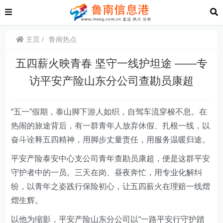
主页
鲁南热点
五四薪火映青春 坚守一线护坦途 ——专
访平安产险山东分公司查勘员康超
“五一”假期，泰山脚下游人如织，自驾车流穿梭不息。在
热闹的旅途背后，有一群青年人放弃休假、扎根一线，以
奋斗诠释五四精神，用脚步丈量责任，用服务温暖归途。
平安产险泰安中心支公司青年查勘员康超，便是这群平安
守护者中的一员。三天在岗、昼夜奔忙，用专业化解纠
纷，以青年之姿践行保险初心，让五四薪火在理赔一线熠
熠生辉。
以他为缩影，平安产险山东分公司以“一路平安行守护踏