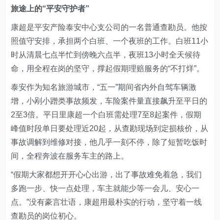
旅途上的“平安守护者”
康超是平安产险泰安中心支公司的一名普通查勘员。他按
照值守安排，承担两个白班、一个夜班的工作。白班11小
时从清晨七点半忙到傍晚六点半，夜班13小时全天候待
命，用全程在岗的坚守，撑起假期理赔服务的“不打烊”。
泰安作为知名旅游城市，“五一”期间省内外自驾车辆激
增，小剐小蹭类事故频发，车险案件量直接飙升至平日的
2至3倍。平日里康超一个白班需处理7至8起案件，假期
峰值时段单日要处理近20起，从查勘现场到定损核价，从
事故调解到维修对接，他几乎一刻不停，除了短暂吃饭时
间，全程奔波在服务车主的路上。
“假期大家都想开开心心出游，出了事故难免着急，我们
多跑一步、快一点处理，车主就能少等一会儿、安心一
点。”没有豪言壮语，康超用最朴实的行动，坚守着一线
查勘员的岗位初心。