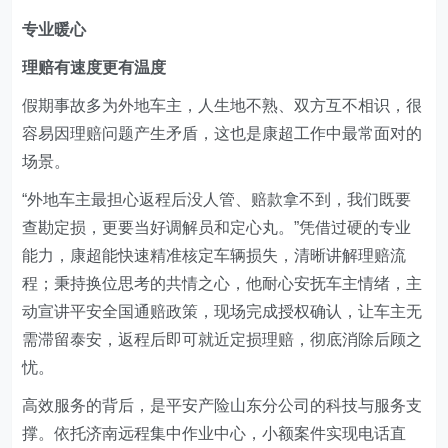
专业暖心
理赔有速度更有温度
假期事故多为外地车主，人生地不熟、双方互不相识，很
容易因理赔问题产生矛盾，这也是康超工作中最常面对的
场景。
“外地车主最担心返程后没人管、赔款拿不到，我们既要
查勘定损，更要当好调解员和定心丸。”凭借过硬的专业
能力，康超能快速精准核定车辆损失，清晰讲解理赔流
程；秉持换位思考的共情之心，他耐心安抚车主情绪，主
动宣讲平安全国通赔政策，现场完成授权确认，让车主无
需滞留泰安，返程后即可就近定损理赔，彻底消除后顾之
忧。
高效服务的背后，是平安产险山东分公司的科技与服务支
撑。依托济南远程集中作业中心，小额案件实现电话直