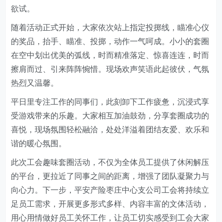
欲试。
随着活动正式开始，大家依次站上指定投掷线，瞄准心仪
的奖品，抬手、瞄准、投掷，动作一气呵成。小小的套圈
在空中划出优美的弧线，时而精准落定、惊喜连连，时而
擦肩而过、引来阵阵惋惜。现场欢声笑语此起彼伏，气氛
热烈又温馨。
平日里专注工作的同事们，此刻卸下工作疲惫，沉浸式享
受游戏带来的乐趣。大家相互加油鼓劲，分享套圈成功的
喜悦，现场氛围轻松融洽，处处洋溢着团结友爱、欢乐和
谐的暖心氛围。
此次工会趣味套圈活动，不仅为全体员工提供了休闲解压
的平台，更拉近了同事之间的距离，增强了团队凝聚力与
向心力。下一步，平安产险枣庄中心支公司工会将持续立
足员工需求，开展更多形式多样、内容丰富的文体活动，
用心用情做好员工关怀工作，让员工切实感受到工会大家