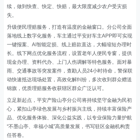
续，做到快查、快定、快赔，最大限度减少农户受灾损
失。
升级便民理赔服务，打造有温度的金融窗口。分公司全面
落地线上数字化服务，车主通过平安好车主APP即可实现
一键报案、AI智能定损、线上赔款直达，大幅缩短办理时
长。线下网点优化服务流程，设置老年人便民专窗，提供
现金办理、资料代办、上门人伤调解等特色服务。面对暴
雨、交通事故等突发案件，查勘人员24小时待命，警保联
动快速抵达现场处置，高效化解纠纷，多次收到群众赠送
锦旗，优质理赔服务收获辖区群众广泛认可。
立足新起点，平安产险山亭分公司将持续坚守金融为民初
心，紧扣山亭绿色发展与乡村振兴主线，持续丰富保险产
品、优化服务体验、深化公益实践，以专业保险力量护航
“不墨山亭、幸福小城”高质量发展，书写驻区金融机构责
任答卷。