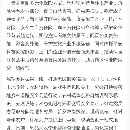
司量身定制多元化保险方案。针对辖区特色林果产业，落
地特色农业保险，覆盖自然灾害、病虫害损失，稳定农户
种植收益；面向经开区中小制造、食品加工企业，推出企
财险、安全生产责任险、雇主责任险组合保障，缓解企业
经营后顾之忧；围绕抱犊崮等文旅景区，配置公众责任
险、游客意外险，守护文旅产业平稳运营。同时依托平安
科技风控能力，上门为企业开展安全隐患排查，推动保险
服务从事后赔付向前置风险减量转型，助力辖区企业降风
险、稳经营。
深耕乡村振兴一线，打通惠民服务“最后一公里”。山亭多
山地丘陵，农村道路、农业生产风险突出。分公司持续落
地乡村道路安全公益行动，在村镇重点路口增设警示标
识、减速设施，常态化进村开展交通安全宣讲；组建党员
志愿服务队走进各村居，普及农险投保、理赔流程，针对
老年农户、种植大户提供上门承保、现场查勘一站式服
务。汛期、果品采收季开辟绿色理赔通道，简化定损手