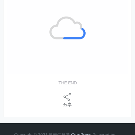
THE END
分享
Copyright © 2021 鲁南信息港
CorePress
Powered by