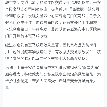
城市文明交通形象，构建道路交通安全治理新格局。平安
产险文登支公司积极响应，参考近3年理赔数据，结合同
业调研数据，发现
文登区中心医院
南门口斑马线，
位于文
登米山路主干道，周边居民区多，还有文登区卫生职校，
人流密集路口，事故多发，
最终明确在威海市中心医院南
门口开展首条斑马线改造。
经过改造
彩色斑马线后效果显著，因其具有反光防滑作
用，起到提醒车辆减速让行，有效减少交通事故发生
，获
得了文登区政府以及文登区交警七大队高度赞扬。
后期，山东平安产险威海中支将继续贯彻落实“保险为民”
服务理念，持续致力与交警支队联合共治高风险路段，为
维护社会稳定，守护人民群众生产财产安全贡献自身力
量！