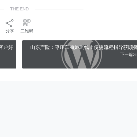
THE END
分享
二维码
客户好
山东产险：枣庄车商姬琪线上便捷流程指导获顾
下一篇>