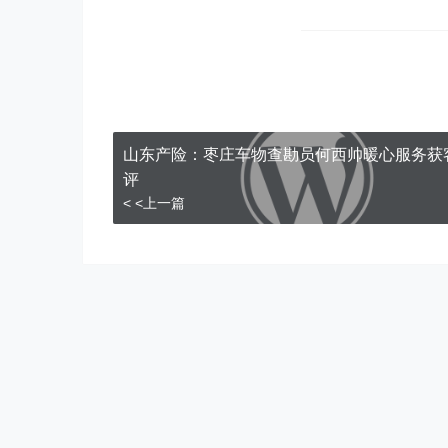
山东产险：枣庄车物查勘员何西帅暖心服务获
评
< <上一篇