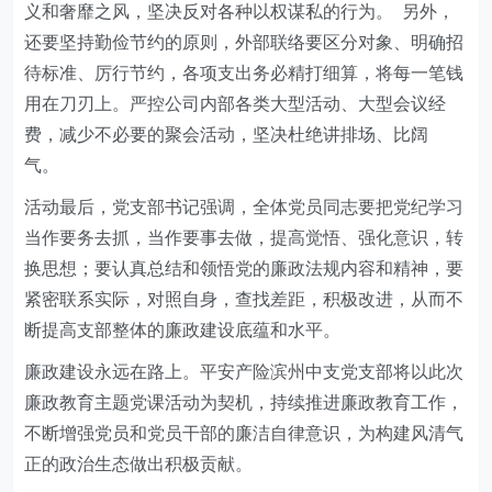
义和奢靡之风，坚决反对各种以权谋私的行为。 另外，
还要坚持勤俭节约的原则，外部联络要区分对象、明确招
待标准、厉行节约，各项支出务必精打细算，将每一笔钱
用在刀刃上。严控公司内部各类大型活动、大型会议经
费，减少不必要的聚会活动，坚决杜绝讲排场、比阔
气。
活动最后，党支部书记强调，全体党员同志要把党纪学习
当作要务去抓，当作要事去做，提高觉悟、强化意识，转
换思想；要认真总结和领悟党的廉政法规内容和精神，要
紧密联系实际，对照自身，查找差距，积极改进，从而不
断提高支部整体的廉政建设底蕴和水平。
廉政建设永远在路上。
平安产险
滨州中支党支部将以此次
廉政教育主题党课活动为契机，持续推进廉政教育工作，
不断增强党员和党员干部的廉洁自律意识，为构建风清气
正的政治生态做出积极贡献。