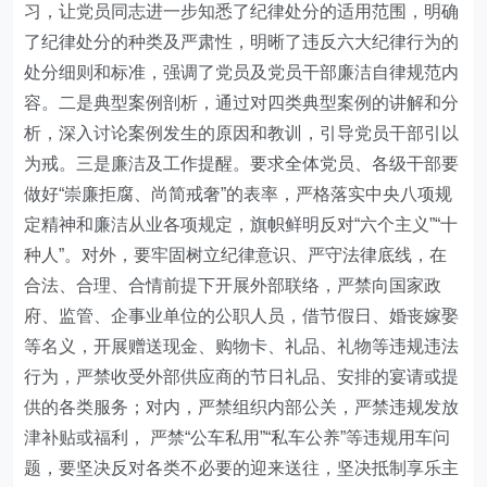
习，让党员同志进一步知悉了纪律处分的适用范围，明确
了纪律处分的种类及严肃性，明晰了违反六大纪律行为的
处分细则和标准，强调了党员及党员干部廉洁自律规范内
容。二是典型案例剖析，通过对四类典型案例的讲解和分
析，深入讨论案例发生的原因和教训，引导党员干部引以
为戒
。
三是廉洁及工作提醒
。要求
全体党员、各级干部要
做好“崇廉拒腐、尚简戒奢”的表率，严格落实中央八项规
定精神和廉洁从业各项规定，旗帜鲜明反对“六个主义”“十
种人”。对外，要牢固树立纪律意识、严守法律底线，在
合法、合理、合情前提下开展外部联络，严禁向国家政
府、监管、企事业单位的公职人员，借节假日、婚丧嫁娶
等名义，开展赠送现金、购物卡、礼品、礼物等违规违法
行为，严禁收受外部供应商的节日礼品、安排的宴请或提
供的各类服务；对内，严禁组织内部公关，严禁违规发放
津补贴或福利， 严禁“公车私用”“私车公养”等违规用车问
题，要坚决反对各类不必要的迎来送往，坚决抵制享乐主