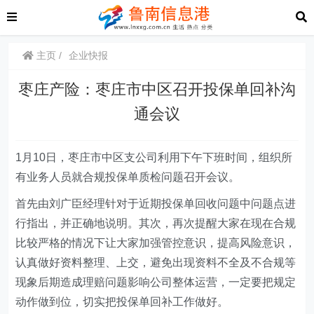
主页
企业快报
枣庄产险：枣庄市中区召开投保单回补沟
通会议
1月1
0
日，枣庄市中区支公司利用下午下班时间，组织所
有业务人员就合规投保单质检问题召开会议。
首先由刘广臣经理针对于近期投保单回收问题中问题点进
行
指出，并正确地说明。其次，再次提醒大家在现在
合规
比较严格的情况下让大家加强
管控
意识，提高风险意识，
认真做好
资料整理、上交
，避免出现资料不全及
不合规
等
现象
后期造成理赔问题影响公司整体运营
，
一定要
把规定
动作做到位，切实把
投保单回补
工作做好。