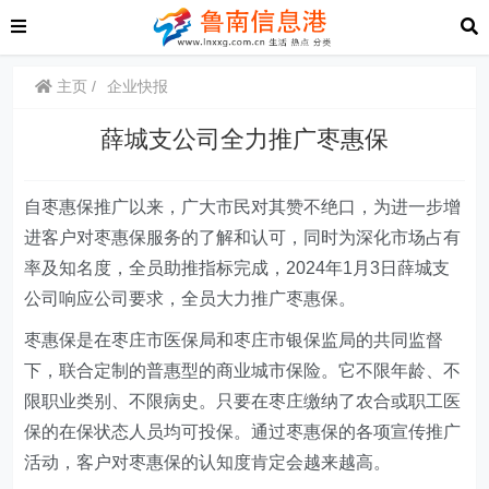
主页
企业快报
薛城支公司全力推广枣惠保
自枣惠保推广以来，广大市民对其赞不绝口，
为
进一步
增
进客户对
枣惠保服务
的了解和认可
，同时为
深化
市场占有
率及知名度
，
全员助推指标完成，2
024
年
1
月
3
日薛城支
公司响应公司要求，全员大力推广枣惠保。
枣惠保是在枣庄市医保局和枣庄市银保监局的共同监督
下，联合定制的普惠型的商业城市保险。它不限年龄、不
限职业类别、不限病史。只要在枣庄缴纳了农合或职工医
保的在保状态人员均可投保。
通过
枣惠保
的
各项
宣传推广
活动，客户对
枣惠保
的认知度
肯定会
越来越高
。