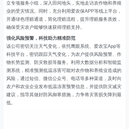
立专项服务小组，深入田间地头，实地
走访
农作物和养殖
业的受灾情况。同时，
充分利用爱农保A
PP
等线上
平台
，
开通绿色理赔通道，
简化理赔流程
，提升理赔服务质效，
确保受灾农户能够快速获得理赔支持。
强化风险预警，科技助力精准防范
该公司
密切关注天气变化，
依托鹰眼系统、爱农宝
App
等
科技
平台
，
密切跟踪天气变化，
为农户提供风险预警、作
物长势监测、防灾救损等服务
。利用大
数据分析和智能监
测系统，精准预测低温冻害可能对农作物和养殖业造成的
风险
，
通过短信、微信公众号、电话等多种渠道，
及时向
农户和农业企业发布低温冻害预警信息，
并提供防灾减灾
建议，指导其做好防风御寒措施，力争将灾害损失降到最
低。