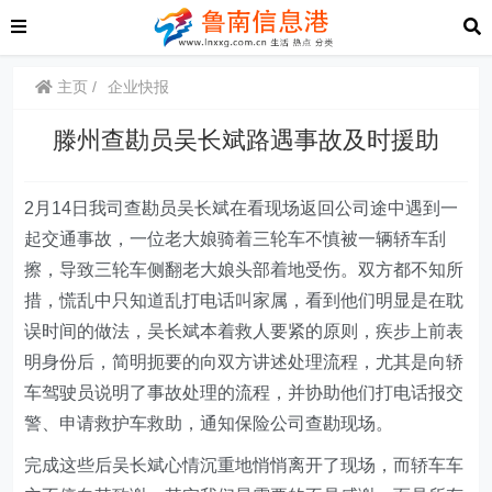
主页
企业快报
滕州查勘员吴长斌路遇事故及时援助
2
月1
4
日我司查勘员吴长斌在看现场返回公司途中遇到一
起交通事故，一位老大娘骑着三轮车不慎被一辆轿车刮
擦，导致三轮车侧翻老大娘头部着地受伤。双方都不知所
措，慌乱中只知道乱打电话叫家属，看到他们明显是在耽
误时间的做法，吴长斌本着救人要紧的原则，疾步上前表
明身份后，简明扼要的向双方讲述处理流程，尤其是向轿
车驾驶员说明了事故处理的流程，并协助他们打电话报交
警、申请救护车救助，通知保险公司查勘现场。
完成这些后吴长斌心情沉重地悄悄离开了现场，而轿车车