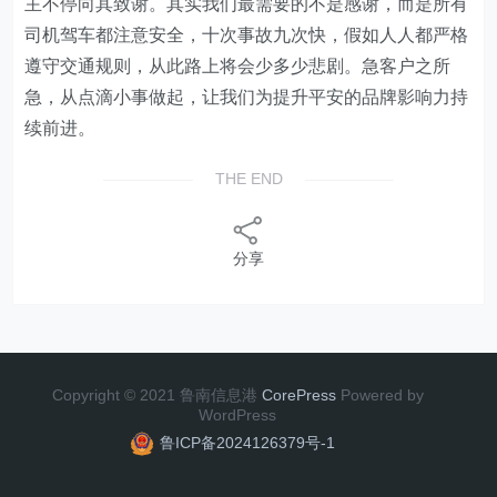
主不停向其致谢。其实我们最需要的不是感谢，而是所有
司机驾车都注意安全，十次事故九次快，假如人人都严格
遵守交通规则，从此路上将会少多少悲剧。
急客户之所
急，
从点滴小事做起，
让我们为提升平安的品牌影响力持
续前进
。
THE END
分享
Copyright © 2021 鲁南信息港
CorePress
Powered by
WordPress
鲁ICP备2024126379号-1