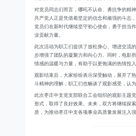
对党员同志们而言，哪吒不认命、勇抗争的精
共产党人正是凭借着坚定的信念和顽强的斗志
党员们在新时代继续坚守初心使命，勇于担当
业贡献力量
。
此次活动为职工们提供了放松身心、增进交流
步增强了团队的凝聚力和向心力。同时，电影
情感的温暖与力量，有助于以更饱满的热情投
观影结束后，大家纷纷表示深受触动，展开了
斗精神的理解；职工们也畅谈了观影感受，认
此次枣庄中支党支部联合工会组织的观影主题
形式，取得了良好效果。未来，双方将继续探
质，为推动枣庄中支各项事业高质量发展注入