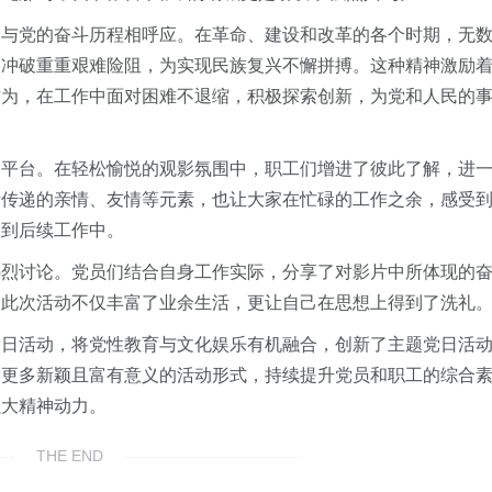
神与党的奋斗历程相呼应。在革命、建设和改革的各个时期，无
，冲破重重艰难险阻，为实现民族复兴不懈拼搏。这种精神激励
作为，在工作中面对困难不退缩，积极探索创新，为党和人民的
的平台。在轻松愉悦的观影氛围中，职工们增进了彼此了解，进
所传递的亲情、友情等元素，也让大家在忙碌的工作之余，感受
入到后续工作中。
热烈讨论。党员们结合自身工作实际，分享了对影片中所体现的
为此次活动不仅丰富了业余生活，更让自己在思想上得到了洗礼
党日活动，将党性教育与文化娱乐有机融合，创新了主题党日活
索更多新颖且富有意义的活动形式，持续提升党员和职工的综合
强大精神动力。
THE END