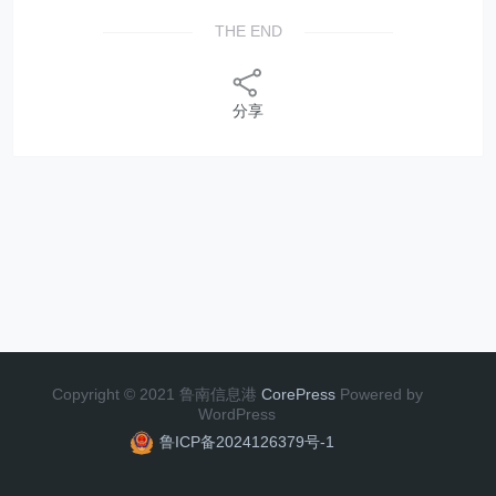
THE END
分享
Copyright © 2021 鲁南信息港
CorePress
Powered by
WordPress
鲁ICP备2024126379号-1