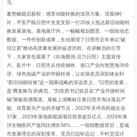
当。
蓄势赋能启新程：感受动能转换的澎湃力量
。
清晨8时
许，
平安产险日照中支党支部
一行20余人抵达新旧动能转
换发展基地。基地展厅内，一幅幅规划图景、一组组动态
数据、一件件创新成果，生动展现了日照市近年来以
“
破
旧立新
”
推动高质量发展的奋进历程。在讲解员的引导
下，大家首先观看了《向海图强·活力日照》主题宣传
片。影片中，日照市从传统钢铁、港口产业向智慧海洋经
济、绿色低碳产业的华丽转身，让在场党员深刻体会到
“
新旧动能转换
”
这一国家战略的深远意义。
“
日照的发展，
是
‘
腾笼换鸟
’
的典范。
”
刘笑西书记驻足在
“
产业升级时间
轴
”
展板前感慨道。展板上清晰标注着日照市淘汰落后产
能、培育新兴产业的关键节点：2022年关停高耗能企业
37家，2023年落地新能源项目投资超百亿元，2024年海
洋生物医药产值同比增长58%……一组组数据背后，是城
市发展理念的深刻变革。党员们边听边记，不时交流讨