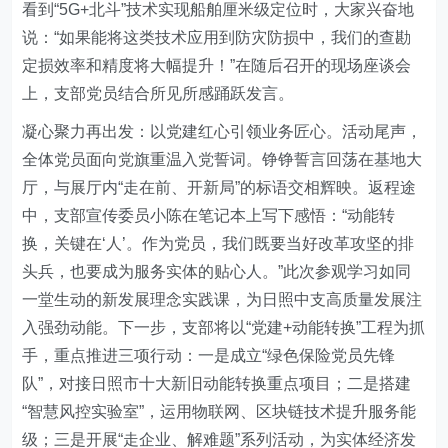
看到
“
5G+北斗
”
技术实现船舶厘米级定位时，
大家
兴奋地
说：
“
如果能将这类技术应用到防灾防损中，我们的查勘
定损效率和精度将大幅提升！
”
在随后召开的现场座谈会
上，支部党员结合所见所感踊跃发言。
凝心聚力再出发：以党建红心引领业务匠心
。
活动尾声，
全体党员面向党旗重温入党誓词。铮铮誓言回荡在基地大
厅，与展厅内
“
走在前、开新局
”
的标语交相辉映。返程途
中，支部宣传委员小陈在笔记本上写下感悟：
“
动能转
换，关键在
‘
人
’
。作为党员，我们既要当好改革攻坚的排
头兵，也要成为服务实体的贴心人。
”
此次参观学习如同
一堂生动的新发展理念实践课，为日照中支高质量发展注
入强劲动能。下一步，支部将以
“
党建+动能转换
”
工程为抓
手，重点推进三项行动：一是成立
“
绿色保险党员先锋
队
”
，对接日照市十大新旧动能转换重点项目；二是搭建
“
智慧风控实验室
”
，运用物联网、区块链技术提升服务能
级；三是开展
“
走企业、解难题
”
系列活动，为实体经济发