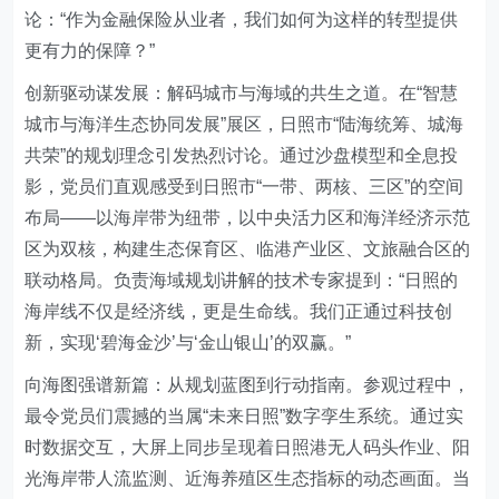
论：
“
作为金融保险从业者，我们如何为这样的转型提供
更有力的保障？
”
创新驱动谋发展：解码城市与海域的共生之道
。
在
“
智慧
城市与海洋生态协同发展
”
展区，日照市
“
陆海统筹、城海
共荣
”
的规划理念引发热烈讨论。通过沙盘模型和全息投
影，党员们直观感受到日照市
“
一带、两核、三区
”
的空间
布局
——
以海岸带为纽带，以中央活力区和海洋经济示范
区为双核，构建生态保育区、临港产业区、文旅融合区的
联动格局。负责海域规划讲解的技术专家提到：
“
日照的
海岸线不仅是经济线，更是生命线。我们正通过科技创
新，实现
‘
碧海金沙
’
与
‘
金山银山
’
的双赢。
”
向海图强谱新篇：从规划蓝图到行动指南
。
参观过程中，
最令党员们震撼的当属
“
未来日照
”
数字孪生系统。通过实
时数据交互，大屏上同步呈现着日照港无人码头作业、阳
光海岸带人流监测、近海养殖区生态指标的动态画面。当