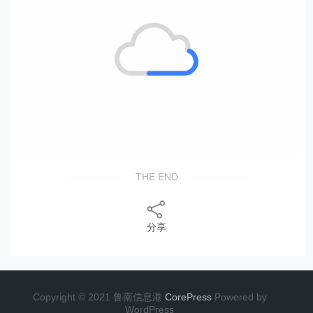
THE END
分享
Copyright © 2021 鲁南信息港
CorePress
Powered by
WordPress