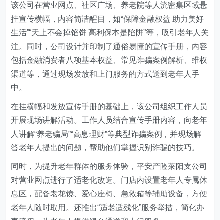
该公司
在营业网点、社区广场、养老院等人流密集区域悬
挂宣传横幅，内容简洁醒目，如“保障金融权益 助力美好
生活”“天上不会掉馅饼 高利保本是陷阱”等，吸引老年人关
注。同时，公司设计并印制了通俗易懂的宣传手册，内容
包括金融消费者八项基本权益、常见诈骗案例解析、维权
渠道等，通过现场发放和上门服务的方式送到老年人手
中。
在挂横幅和发放宣传手册的基础上，
该公司
组织工作人员
开展现场讲解活动。工作人员结合宣传手册内容，向老年
人讲解“养老骗局”“高息理财”等典型诈骗案例，并现场解
答老年人提出的问题，帮助他们掌握识别诈骗的技巧。
同时，
为提升老年群体的服务体验，
平安产险莱阳支公司
对营业网点进行了适老化改造。门店内设置老年人专属休
息区，配备老花镜、爱心座椅、急救箱等辅助设备，方便
老年人随时取用。还推出“适老适残化”服务举措，简化办