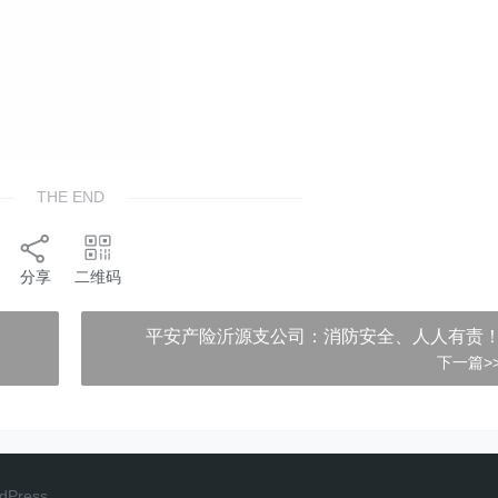
THE END
分享
二维码
平安产险沂源支公司：消防安全、人人有责
下一篇>
dPress