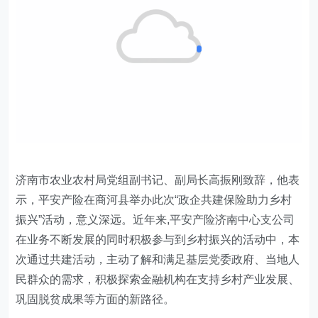
济南
市
农业农村局
党组副书记、副
局长高振刚
致辞
，
他表
示，
平安
产险
在
商河县
举办
此次
“
政企共建保险助力乡村
振兴
”
活动
，意义深远。近年来
,
平安
产险
济南中心支公司
在业务不断发展的同时积极参与到乡村振兴的活动中，本
次通过共建
活动
，主动了解和满足基层党委政府、当地人
民群众的需求，积极探索金融机构在支持乡村产业发展、
巩固脱贫成果等方面的新路径。