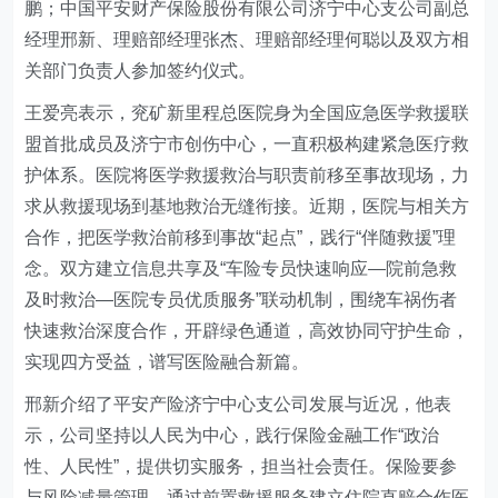
鹏；中国平安财产保险股份有限公司济宁中心支公司副总
经理邢新、理赔部经理张杰、理赔部经理何聪以及双方相
关部门负责人参加签约仪式。
王爱亮表示，兖矿新里程总医院身为全国应急医学救援联
盟首批成员及济宁市创伤中心，一直积极构建紧急医疗救
护体系。医院将医学救援救治与职责前移至事故现场，力
求从救援现场到基地救治无缝衔接。近期，医院与相关方
合作，把医学救治前移到事故“起点”，践行“伴随救援”理
念。双方建立信息共享及“车险专员快速响应—院前急救
及时救治—医院专员优质服务”联动机制，围绕车祸伤者
快速救治深度合作，开辟绿色通道，高效协同守护生命，
实现四方受益，谱写医险融合新篇。
邢新介绍了平安产险济宁
中心支公司
发展与近况，他表
示，公司坚持以人民为中心，践行保险金融工作“政治
性、人民性”，提供切实服务，担当社会责任。保险要参
与风险减量管理，通过前置救援服务建立住院直赔合作医