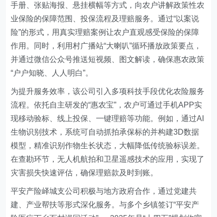
手册、张贴海报、悬挂横幅等方式，向农户讲解政策性农
业保险的保障范围、投保流程及理赔服务。通过“以案说
险”的形式，用真实理赔案例让农户直观感受保险的保障
作用。同时，利用村广播站“大喇叭”循环播放政策要点，
并通过微信公众号推送短视频、图文解读，确保惠农政策
“户户知晓、人人明白”。
为提升服务效率，
该
公司引入多项科技手段优化农险服务
流程。依托自主研发的“
惠农宝
”，农户可通过手机APP实
现移动验标、线上投保、一键理赔等功能。例如，通过AI
生物识别技术，系统可自动抓拍承保标的并构建3D数据
模型，精准识别作物生长状态，大幅降低传统验标误差。
在查勘环节，无人机航拍和卫星遥感技术的应用，实现了
灾害损失快速评估，确保理赔款及时到账。
平安产险峄城支公司
积极与地方政府合作，通过党建共
建、产业帮扶等形式深化服务。与多个乡镇签订“平安产