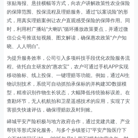
张贴海报、悬挂横幅等方式，向农户讲解政策性农业保险
的保障范围、投保流程及理赔服务。通过“以案说险”的形
式，用真实理赔案例让农户直观感受保险的保障作用。同
时，利用村广播站“大喇叭”循环播放政策要点，并通过微
信公众号推送短视频、图文解读，确保惠农政策“户户知
晓、人人明白”。
为提升服务效率，公司引入多项科技手段优化农险服务流
程。依托自主研发的“
惠农宝
”，农户可通过手机APP实现
移动验标、线上投保、一键理赔等功能。例如，通过AI生
物识别技术，系统可自动抓拍承保标的并构建3D数据模
型，精准识别作物生长状态，大幅降低传统验标误差。在
查勘环节，无人机航拍和卫星遥感技术的应用，实现了灾
害损失快速评估，确保理赔款及时到账。
峄城平安产险
积极与地方政府合作，通过党建共建、产业
帮扶等形式深化服务。与多个乡镇签订“平安产险医疗下