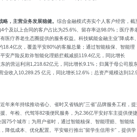
动战略，主营业务发展稳健。
综合金融模式夯实个人客户经营，截
内4个及以上合同的客户占比为25.6%、留存率达98.0%；医疗养
享有医疗养老生态圈提供的服务权益。科技赋能金融主业"降成本
量约18.4亿次，覆盖平安80%的客服总量；通过智能核保、智能理
平安产险反欺诈智能化理赔拦截减损119.4亿元，同比增长
东的营运利润1,218.62亿元，同比增长9.1%；归属于母公司股
营业收入10,289.25 亿元，同比增长12.6%；总资产规模达到12.9
近年来年持续推动省心、省时又省钱的"三省"品牌服务工程，提
、年检、代驾等82项便民服务，为2.36亿平安好车主提供便
全国75个城市；为用户省时，通过智能核保、智能理赔、智能续
钱，降低成本、优化配置。平安银行推出"留学生信用卡"，提供学