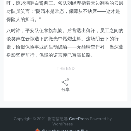
呼，惊起湖畔白鹭两三。领队刘经理指着天边翻卷的云层
对队员笑言：“阴晴本是常态，保障从不缺席——这才是
保险人的担当。”
八
时许，平安队伍擎旗凯旋。后背透出薄汗，
员工之间的
谈笑声
在云隙透下的微光中熠熠生辉。这场阴云下的行
走，恰似保险事业的生动隐喻——无须晴空作衬，当深蓝
身影坚定前行，保障的诺言便已写满长路。
THE END
分享
Copyright © 2021 鲁南信息港
CorePress
Powered by
WordPress