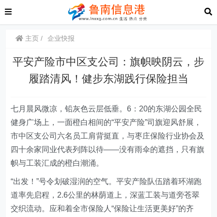
主页
企业快报
平安产险市中区支公司：旗帜映阴云，步
履踏清风！健步东湖践行保险担当
七月晨风微凉，铅灰色云层低垂。6：20的东湖公园全民
健身广场上，一面
橙
白相间的“平安产险”司旗迎风舒展，
市中区支公司六名员工肩背挺直，与枣庄保险行业协会及
四十余家同业代表列阵以待——没有雨伞的遮挡，只有旗
帜与工装汇成的
橙白
潮涌。
“出发！”号令划破湿润的空气。平安产险队伍踏着环湖跑
道率先启程，2.6公里的林荫道上，深蓝工装与道旁苍翠
交织流动。应和着全市保险人“
保险让生活更美好
”的齐