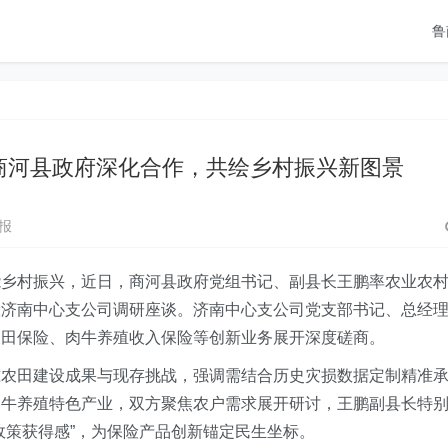
鲁
商河县政府深化合作，共绘乡村振兴新图景
报
能乡村振兴，
近日
，商河县政府党组书记、副县长王鹏率农业农
险济南
中心支公司
调研座谈。济南
中心支公司
党支部书记、总经
农田保险、肉牛养殖收入保险等创新业务展开深度磋商
。
准农田建设成果与现存挑战，强调需结合历史灾损数据定制精准
肉牛养殖特色产业，双方聚焦农户需求展开研讨，王鹏副县长特
政策获得感”，为保险产品创新锚定民生坐标。