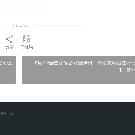
THE END
分享
二维码
险公众宣
响应7.8全国保险公众宣传日，济南志愿者在行
下一篇>
dPress