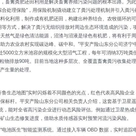
用，畜禽粪肥还田利用是解决畜禽养殖污染问题的根本出路。为
综合处理保险”，用保险机制撬动建立了粪污处理机制并引入粪污
肥料化利用，制作成有机肥还田，构建出种养结合、农牧循环的
用等方式，解决了粪污无组织排放对周边生态环境造成的污染，
物天然气是绿色清洁能源，沼渣与沼液是绿色有机肥，将有利于
助力农业农村实现碳达峰、碳中和。”平安产险山东分公司济宁
5000立方米池容的规模化大型沼气工程，每年可消纳3万吨粪
或颗粒物排放90吨。目前当地这种多层次、全覆盖畜禽粪污收集处
污产生量的处理。
齐鲁生态地图”实时闪烁着不同颜色的光点，红色代表高风险企业
环保标杆。平安产险山东分公司相关负责人介绍，这套基于卫星
系统，能对全省高污染企业进行动态风险评估。例如通过卫星热成
别矿山生态修复进度，借助水质传感器实时预警河流污染风险。
电池医生”智能监测系统。通过接入车辆 OBD 数据，实时追踪