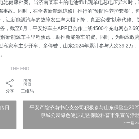
立电池健康档案。当济南某车主的电池组出现单电芯电压异常时，
燃事故。同时，在全省新能源综修厂推行的“预防性养护套餐”，
务，让新能源汽车的故障发生率大幅下降，真正实现“以养代修、
务，截至6月，平安好车主APP已合作上线4500个充电网点2.69
缓解新能源车主里程焦虑，助推新能源车消费。同时，为响应政
私家车主少开车、多停驶，山东2024年累计参与人次39.2万，
活。
THE END
分享
二维码
宣传日
平安产险济南中心支公司积极参与山东保险业202
泉城公园绿色健步走暨保险科普市集宣传活
下一篇>