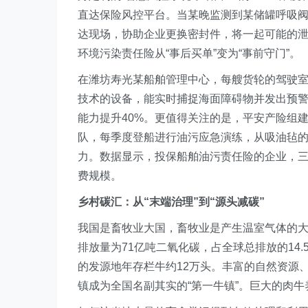
直达保险风控平台。当某晚监测到某储罐呼吸阀
达现场，协助企业更换密封件，将一起可能的泄
环境污染责任险从“事后买单”变为“事前守门”。
在潍坊寿光某船舶管理中心，每艘货轮的驾驶室
技术的设备，能实时捕捉海面障碍物并发出预警
能力提升40%。更值得关注的是，平安产险组
队，每季度登船进行油污应急演练，从吸油毡
力。数据显示，投保船舶油污责任险的企业，
费规模。
乡村碳汇：从“末端治理”到“源头减碳”
我国是畜牧业大国，畜牧业是产生温室气体的大
排放量为71亿吨二氧化碳，占全球总排放的14
的发源地年存栏牛约12万头。丰富的自然资源
镇成为全国名副其实的“第一牛镇”。巨大的肉