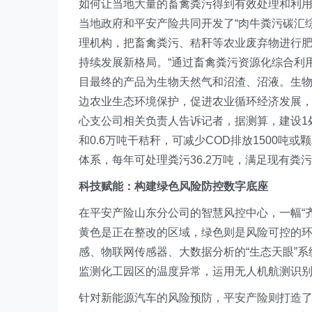
如何让当地大量的畜禽粪污得到有效处理和利
当地政府和平安产险共同开发了“肉牛粪污碳汇
理机构，把畜禽粪污、秸秆等农业废弃物进行
持续发展新格局。“通过畜禽粪污资源化综合利
目最终的产品为生物天然气和沼渣、沼液。生
边农业生态环境保护，促进农业循环经济发展，
心支公司相关负责人告诉记者，据测算，建设1处
和0.6万吨干秸秆，可减少COD排放1500吨
体系，每年可处理粪污36.2万吨，满足现有粪
科技赋能：构建绿色风险防控数字底座
在平安产险山东分公司的智慧风控中心，一幅“
黄色是正在整改的区域，绿色则是风险可控的
感、物联网传感器、大数据分析的“生态天眼”
监测化工园区的温度异常，运用无人机航测识
针对新能源汽车的风险预防，平安产险则打造了“