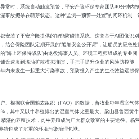
异常时，系统自动触发预警，平安产险环保专家团队40分钟内
漏事故扼杀在萌芽状态。这种“监测—预警—处置”的闭环机制，
都安装了平安产险提供的智能防碰撞系统。这套基于AI图像识别
，结合保险团队定期开展的“船舶安全公开课”，让船员的应急处
建的“海上环保特战队”由退役海事人员、环境工程师组成的专业团
的铺设速度到溢油扩散模拟推演，手把手提升企业的风险防控能
三年内未发生一起重大污染事故，预防投入产生的生态效益远超
户。根据联合国粮农组织（FAO）的数据，畜牧业每年温室气
.5%，其中又以牛养殖排出的温室气体比重最大。梁山县鲁西黄牛
、精湛的养殖技术，肉牛养殖成为广大群众致富的主要途径。杨
牛养殖也成了沉重的环境污染治理包袱。