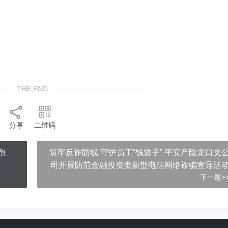
THE END
分享
二维码
跑
筑牢反诈防线 守护员工“钱袋子” 平安产险龙口支
司开展防范金融投资类新型电信网络诈骗宣导活
下一篇>