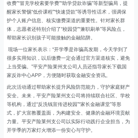
收费”“冒充学校索要学费”“助学贷款诈骗”等新型骗局，提
醒家长警惕“低价课程”“快速贷款”等诱导性话术，强调保
护个人账户信息、核实缴费渠道的重要性。针对家长群
体，志愿者还特别介绍了“校园贷”“兼职刷单”等风险点，
帮助家长识别孩子可能接触的金融陷阱。
现场一位家长表示：“开学季是诈骗高发期，今天学到了
很多实用知识，以后缴费一定会通过官方渠道核实，避免
上当受骗。”
平安产险莱州支公司
人员还指导家长下载国
家反诈中心APP
，
方便随时获取金融安全资讯。
此次活动通过帮助家长提升风险防范能力，守护家庭财产
安全。未来，
平安产险莱州支公司
将持续联合社区、学校
等机构，通过“反洗钱宣传进校园”“家长金融课堂”等形
式，扩大宣教覆盖面，为构建安全、健康的金融环境贡献
力量。
平安产险莱州支公司
以实际行动践行
企业
担当，为
开学季的万家灯火增添一份安心与守护。