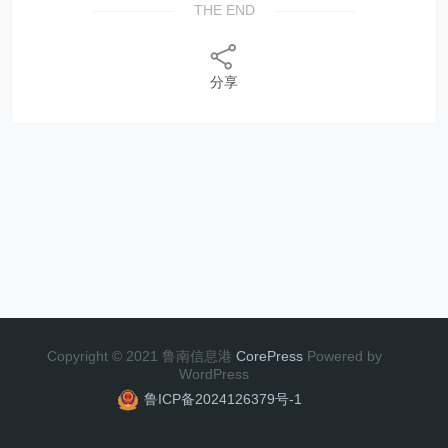
THE END
分享
Copyright © 2021 鲁南信息港
CorePress
Powered by
WordPress
鲁ICP备2024126379号-1