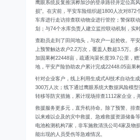
鹰眼系统反复推演桦加沙的登录路径并定位高
损”。在灾前，平安车险组织超1800人次对872
车库进行走访排查联动物业进行管控；警保联动就
划；与74个水库负责人建立监控联动机制，实
查勘员走到了田间地头，与农户一起抢收。平安的
上预警触达农户2.2万次，覆盖人数超3.5万。多
加固果树22448亩，疏通沟渠长度39.7公里
地，平安产险协助农户累计完成22448.05亩
针对企业客户，线上利用生成式AI技术自动生
300万人次；线下通过鹰眼系统大数据风险模
转移等防灾措施，累计现场排查1112家企业，
救援服务更多元，直升机待命。除了预警、排
以来难以企及的灾中救援、急难救援资源储备等。
电池检测机构7家，非车施救清洗公司4家及物损
能出现的人员受伤等急难情况。