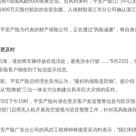
远程+现场风勘5000余家企业。台风到来时，平安产险江门中心
1800万元预付赔款的全部划拨。人保财险湛江市分公司确认湛江
平安产险为代表的财产保险公司，正在通过“风险减量”，将自身
得更及时
沿海，请勿将车辆停放在低洼处，避免涉水行驶……”9月22日，
的车险客户就收到了短信提示信息。
影。平安产险总经理史良洵认为，“最好的保险是防御”。据介绍
从“防救赔”三位一体全方位构建台风等巨大灾情的应对。
23日下午15时，平安产险向潜在受灾客户发送预警信息与防灾指
交警部门启用无人机开展高空巡视与语音预警工作，针对高风险路
安产险广东分公司的风控工程师钟林接受采访时表示，“我们利