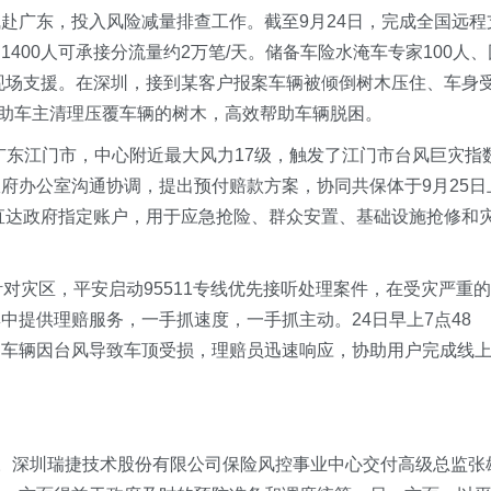
赴广东，投入风险减量排查工作。截至9月24日，完成全国远程
400人可承接分流量约2万笔/天。储备车险水淹车专家100人、
入现场支援。在深圳，接到某客户报案车辆被倾倒树木压住、车身
协助车主清理压覆车辆的树木，高效帮助车辆脱困。
击广东江门市，中心附近最大风力17级，触发了江门市台风巨灾指
府办公室沟通协调，提出预付赔款方案，协同共保体于9月25日
已直达政府指定账户，用于应急抢险、群众安置、基础设施抢修和
对灾区，平安启动95511专线优先接听处理案件，在受灾严重的
中提供理赔服务，一手抓速度，一手抓主动。24日早上7点48
户车辆因台风导致车顶受损，理赔员迅速响应，协助用户完成线
期。深圳瑞捷技术股份有限公司保险风控事业中心交付高级总监张