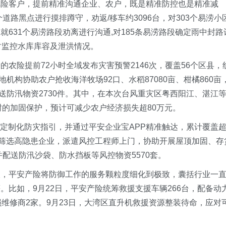
风险客户，提前精准沟通企业、农户，既是精准防控也是精准减
个道路黑点进行摸排蹲守，劝返/移车约3096台，对303个易涝小
631个易涝路段劝离进行沟通,对185条易涝路段确定雨中封路
时监控水库库容及泄洪情况。
农险提前72小时全域发布灾害预警2146次，覆盖56个区县，
地机构协助农户抢收海洋牧场92口、水稻87080亩、柑橘860亩
，赠送防汛物资2730件。其中，在本次台风重灾区粤西阳江、湛江
果树的加固保护，预计可减少农户经济损失超80万元。
成定制化防灾指引，并通过平安企业宝APP精准触达，累计覆盖
型筛选高隐患企业，派遣风控工程师上门，协助开展屋顶加固、存
并配送防汛沙袋、防水挡板等风控物资5570套。
查，平安产险将防御工作的服务颗粒度细化到极致，囊括行业一
比如，9月22日，平安产险统筹救援支援车辆266台，配备动
维修商2家。9月23日，大湾区直升机救援资源整装待命，应对