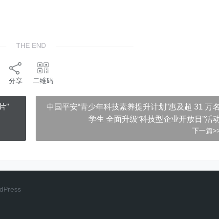
THE END
分享
二维码
片”
中国平安“青少年科技素养提升计划”惠及超 31 万
学生 全面升级“科技型企业开放日”活
下一篇>
dPress