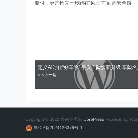
赔付，更是抢先一步跑在“风王”前面的安全感。
定义AI时代“好车险” 平安产险焕新升级“车险名
< <上一篇
Copyright © 2021 鲁南信息港
CorePress
Powered by Wor
鲁ICP备2024126379号-1