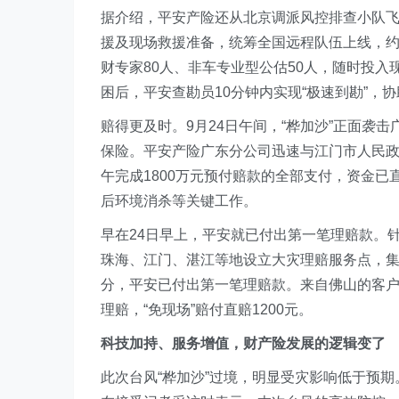
据介绍，平安产险还从北京调派风控排查小队飞
援及现场救援准备，统筹全国远程队伍上线，约1
财专家80人、非车专业型公估50人，随时投
困后，平安查勘员10分钟内实现“极速到勘”，
赔得更及时。9月24日午间，“桦加沙”正面袭
保险。平安产险广东分公司迅速与江门市人民政
午完成1800万元预付赔款的全部支付，资金
后环境消杀等关键工作。
早在24日早上，平安就已付出第一笔理赔款。针
珠海、江门、湛江等地设立大灾理赔服务点，集
分，平安已付出第一笔理赔款。来自佛山的客
理赔，“免现场”赔付直赔1200元。
科技加持、服务增值，财产险发展的逻辑变了
此次台风“桦加沙”过境，明显受灾影响低于预