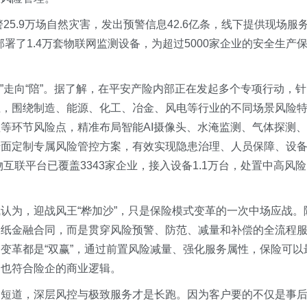
25.9万场自然灾害，发出预警信息42.6亿条，线下提供现场服
部署了1.4万套物联网监测设备，为超过5000家企业的安全生产
赔”走向“陪”。据了解，在平安产险内部正在发起多个专项行动，针
业，围绕制造、能源、化工、冶金、风电等行业的不同场景风险
等环节风险点，精准布局智能AI摄像头、水淹监测、气体探测、
千面定制专属风险管控方案，有效实现隐患治理、人员保障、设
互联平台已覆盖3343家企业，接入设备1.1万台，处置中高风险
认为，迎战风王“桦加沙”，只是保险模式变革的一次中场应战。
一纸金融合同，而是贯穿风险预警、防范、减量和补偿的全流程
变革都是“双赢”，通过前置风险减量、强化服务属性，保险可以
，也符合险企的商业逻辑。
是短道，深层风控与极致服务才是长跑。因为客户要的不仅是事