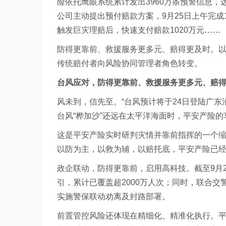
险依托鹰眼系统累计发出3960万条预警信息，
公司主动提出预付赔款方案，9月25日上午完成
触发巨灾理赔后，快速支付赔款1020万元……
防得更靠前、救援服务更多元、赔得更及时。以
传统赔付者向风险协同管理者角色转变。
台风应对，防得更靠前、救援服务更多元、赔
风未到，信先至。“台风预计将于24日登陆广东
台风“桦加沙”还远在太平洋海面时，平安产险
这是平安产险实时研判灾情并靠前指挥的一个缩
以防为主，以救为辅，以赔托底，平安产险已经
政企联动，防得更靠前，启用高科技。截至9月
引，累计已覆盖超2000万人次；同时，联合
实施警保联动劝离及封路部署。
前置管控风险还体现在精细化、精准化执行。平