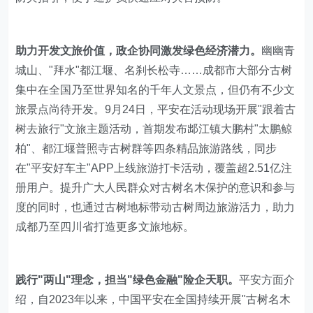
助力开发文旅价值，政企协同激发绿色经济潜力。
幽幽青
城山、"拜水"都江堰、名刹长松寺……成都市大部分古树
集中在全国乃至世界知名的千年人文景点，但仍有不少文
旅景点尚待开发。9月24日，平安在活动现场开展"跟着古
树去旅行"文旅主题活动，首期发布䢺江镇大鹏村"太鹏鲸
柏"、都江堰普照寺古树群等四条精品旅游路线，同步
在"平安好车主"APP上线旅游打卡活动，覆盖超2.51亿注
册用户。提升广大人民群众对古树名木保护的意识和参与
度的同时，也通过古树地标带动古树周边旅游活力，助力
成都乃至四川省打造更多文旅地标。
践行"两山"理念，担当"绿色金融"险企天职。
平安方面介
绍，自2023年以来，中国平安在全国持续开展"古树名木