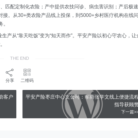
警、匹配定制化农险；产中提供农技问诊、病虫害识别；产后极
接。从30+类农险产品线上投保，到5000+乡村医疗机构在线
务。
农业生产从“靠天吃饭”变为“知天而作”。平安产险以初心守农心，让
能。
THE END
分享
二维码
助客户
平安产险枣庄中心支公司：车商张学文线上便捷流
指导获顾
下一篇>