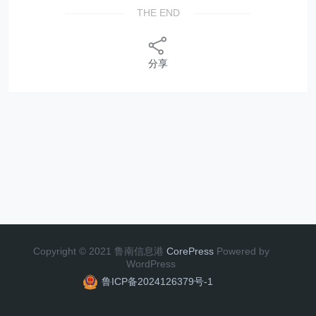
THE END
分享
Copyright © 2021 鲁南信息港
CorePress
Powered by
WordPress
鲁ICP备2024126379号-1