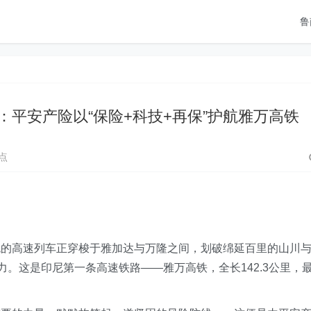
鲁
：平安产险以“保险+科技+再保”护航雅万高铁
点
色的高速列车正穿梭于雅加达与万隆之间，划破绵延百里的山川
力。这是印尼第一条高速铁路——雅万高铁，全长142.3公里，