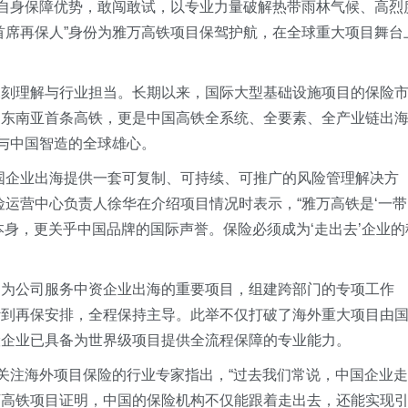
挥自身保障优势，敢闯敢试，以专业力量破解热带雨林气候、高烈
首席再保人”身份为雅万高铁项目保驾护航，在全球重大项目舞台
深刻理解与行业担当。长期以来，国际大型基础设施项目的保险
是东南亚首条高铁，更是中国高铁全系统、全要素、全产业链出
谊与中国智造的全球雄心。
国企业出海提供一套可复制、可持续、可推广的风险管理解决方
险运营中心负责人徐华在介绍项目情况时表示，“雅万高铁是‘一带
本身，更关乎中国品牌的国际声誉。保险必须成为‘走出去’企业的
列为公司服务中资企业出海的重要项目，组建跨部门的专项工作
计到再保安排，全程保持主导。此举不仅打破了海外重大项目由
险企业已具备为世界级项目提供全流程保障的专业能力。
期关注海外项目保险的行业专家指出，“过去我们常说，中国企业走
万高铁项目证明，中国的保险机构不仅能跟着走出去，还能实现