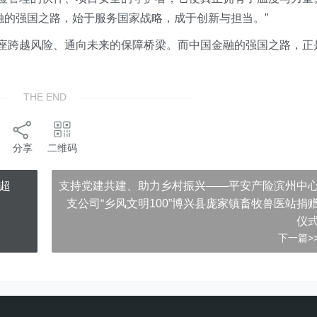
融的强国之路，始于服务国家战略，成于创新与担当。”
座座跨越风险、通向未来的保障桥梁。而中国金融的强国之路，正
THE END
分享
二维码
超
支持党建共建、助力乡村振兴——平安产险滨州中
支公司“乡风文明100”博兴县庞家镇畜牧兽医站捐
仪
下一篇>