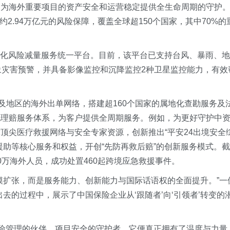
，为海外重要项目的资产安全和运营稳定提供全生命周期的守护
约2.94万亿元的风险保障，覆盖全球超150个国家，其中70%的
”全球化风险减量服务统一平台。目前，该平台已支持台风、暴雨、地
象灾害预警，并具备影像监控和沉降监控2种卫星监控能力，有效
及地区的海外出单网络，搭建超160个国家的属地化查勘服务及
化理赔服务体系，为客户提供全周期服务。例如，为更好守护中
顶尖医疗救援网络与安全专家资源，创新推出“平安24出境安全
援助等核心服务和权益，开创“先防再救后赔”的创新服务模式。截
近40万海外人员，成功处置460起跨境应急救援事件。
模扩张，而是服务能力、创新能力与国际话语权的全面提升。”一
去的过程中，展示了中国保险企业从‘跟随者’向‘引领者’转变的
风险管理的伙伴、项目安全的守护者，它便真正拥有了温度与力量