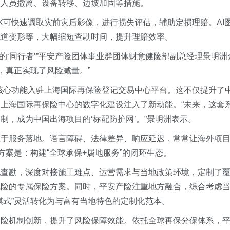
取人员撤离、设备转移、边坡加固等措施。
eX可快速调取灾前灾后影像，进行损失评估，辅助定损理赔。AI
轨道变形等，大幅缩短查勘时间，提升理赔效率。
理的‘同行者’”平安产险团体事业群团体财意健险部副总经理景明洲
预，真正实现了风险减量。”
的核心功能入驻上海国际再保险登记交易中心平台。这不仅提升了
上海国际再保险中心的数字化建设注入了新动能。“未来，这套
制，成为中国出海项目的‘标配防护网’。”景明洲表示。
在于服务落地。语言障碍、法律差异、响应延迟，常常让海外项
方案是：构建“全球承保+属地服务”的闭环生态。
地查勘，深度对接施工难点、运营需求与当地政策环境，定制了
风险的专属保险方案。同时，平安产险注重地方融合，综合考虑
模式”灵活转化为与富有当地特色的定制化范本。
保险机制创新，提升了风险保障效能。依托全球再保分保体系，