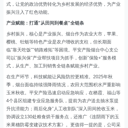
式，让党的政治优势转化为乡村发展的经济优势，为产业
振兴注入了红色动能。
产业赋能：打通"从田间到餐桌"全链条
乡村振兴，核心是产业振兴。烟台作为农业大市，苹果、
樱桃、牡蛎等特色产业是农户增收的支柱，但长期面
临"靠天吃饭""销路难拓"等困境。平安产险烟台中心支公
司以"振兴保"产业帮扶项目为抓手，创新"保险+"服务模
式，从生产、加工到销售全链条赋能乡村产业。
在生产环节，科技赋能让风险防控更精准。2025年秋
季，烟台面临持续强降雨情况，农田大范围积水严重影响
玉米秋收。平安产险迅速启动应急响应，在栖霞、福山等
4个县区组建专业应急服务队，提前为农户送去抽水泵提
升抗涝能力；雨后化身"人工收割队"深入田间抢收玉米，
协调设立130处粮食烘干服务点，还推广《连阴雨下的玉
米果穗防霉变建议技术方案》。更值得一提的是，公司采