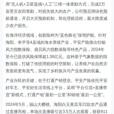
用"无人机+卫星遥感+人工"三维一体查勘方式，完成2万
亩受灾农田查勘，对损失较大的农户，公司预启用绿色预
赔通道，开启大灾预赔机制，简化理赔流程，最大限度减
少农户损失。
在海洋经济领域，创新险种为"蓝色粮仓"保驾护航。针对
海阳、牟平等4县域的海水养殖产业，平安产险推出牡蛎
风力指数保险、扇贝风力指数保险等特色产品，2024年
至今已提供风险保障超1.38亿元。这种基于气象数据的指
数保险，打破了传统理赔的时空限制，让养殖户在自然灾
害面前更有底气，实现了乡村振兴与产业发展的双赢。
产业兴旺的关键，在于打通产销壁垒。平安产险依托平安
好车主、平安好生活等线上平台，采用"平台引流+直播带
货"新模式，打通产地"最初一公里"和销地"最后一公里"。
2024年5月，福山大樱桃、海阳白玉黄瓜等22款农产品通
过直播亮相，单场次直播吸引近3.5万人次观看，斩获911