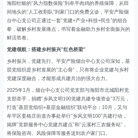
海阳牡蛎的"风力指数保险"到牟平肉鸡的养殖保障，从田
间地头的"人工收割队"到家门口的免费义诊，平安产险烟
台中心支公司正通过一套"党建+产业+科技+民生"的组合
拳，破解乡村发展痛点，书写着金融助力乡村全面振兴的
鲜活答卷。
党建领航：搭建乡村振兴"红色桥梁"
乡村振兴，党建先行。平安产险烟台中心支公司深知，基
层党组织是乡村发展的"主心骨"，只有将企业党建与乡村
党建深度融合，才能形成共建共治的强大合力。
2025年1月，烟台中心支公司党支部与海阳市北城阳村党
支部牵手，捐赠"乡风文明100党建共建专项资金"3万元，
打造"基层党组织+基层金融组织"联动平台；10月，又与
牟平区姜格庄街道办事处举行"乡风文明100"共建行动，
揭牌"党群服务中心党建共建点"和"云溪村三农服务站"，
将保险咨询、风险保障等服务送到农户家门口。