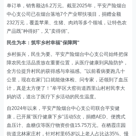
单订单，销售额达6.2万元。截至2025年，平安产险烟台
中心支公司已在烟台落地7个产业帮扶项目，捐赠金额
232万元，覆盖苹果、生猪、肉鸡等多个领域，让特色农
产品既"种得好"，又"卖得俏"。
民生为本：筑牢乡村幸福"保障网"
乡村振兴，民生为要。平安产险烟台中心支公司始终把保
障农民生活品质放在重要位置，从医疗健康到风险防护，
全方位提升村民的获得感与幸福感。"以前看病要跑几十
公里，现在在家门口就能做体检、问专家，还领到了血压
计，真是太方便了！"牟平区大窑街道西里山村村民李大
妈的话，道出了医疗下乡活动的民生温度。
自2024年以来，平安产险烟台中心支公司联合平安健
康，已开展"医疗健康下乡"活动5次，捐赠AED、便携式
血压计、血糖仪等医疗物资价值15.75万元。在栖霞庄园
街道北林家庄村，针对村里65岁以上老人占比达35%、慢