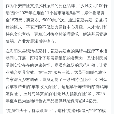
作为平安产险支持乡村振兴的公益品牌，"乡风文明100行
动"预计2025年在烟台11个县市落地6县市，累计捐赠资
金18万元，惠及农户5000余户次。通过党建共建+公益捐
赠的模式，平安产险不仅助力党群中心升级、人才培训和
特色文化宣扬，更精准对接乡村治理需求，解决基层党建
薄弱、产业发展滞后等痛点。
在海阳朱吴镇沟杨家村，党建共建点的揭牌与医疗下乡活
动同步开展，既强化了基层党组织的凝聚力，又让村民感
受到实实在在的健康关怀。党员先锋队的示范引领，让党
业融合更具实效。在"三农"服务一线，党员干部联合农业
专家深入乡村调研，量身定制了一系列特色险种：针对烟
台苹果产业的"苹果收入保险"、适配牟平养殖业的"肉鸡养
殖保险"、应对海洋灾害的"牡蛎风力指数保险"等，2025
年至今已为当地特色农产品提供风险保障超4.4亿元。
"党员带头干，群众跟着上"，这种"党建+保险+产业"的模