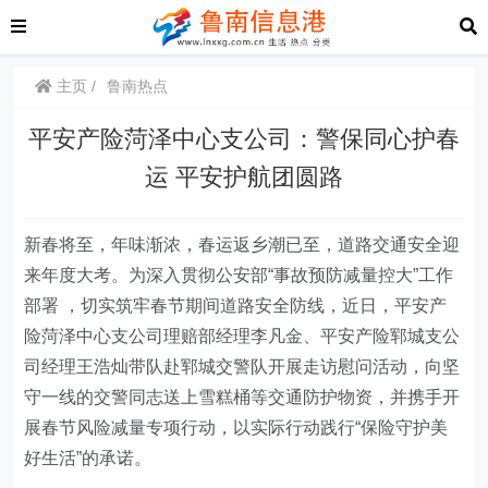
主页
鲁南热点
平安产险菏泽中心支公司：警保同心护春
运 平安护航团圆路
新春将至，年味渐浓，春运返乡潮已至，道路交通安全迎
来年度大考。为深入贯彻公安部“事故预防减量控大”工作
部署 ，切实筑牢春节期间道路安全防线，近日，平安
产
险菏泽中心支公司理赔部经理
李凡金
、
平安产险郓城支公
司经理王浩灿
带队赴郓城交警队开展走访慰问活动，向坚
守一线的交警同志送上雪糕桶等交通防护物资，并携手开
展春节风险减量专项行动，以实际行动践行“保险守护美
好生活”的承诺。