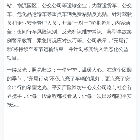
站、物流园区、公交公司等运输企业，为营运货车、公交
车、危化品运输车等重点车辆免费粘贴反光贴。针对驾驶
员和企业安全管理人员，开展“一对一”宣讲培训，内容涵
盖：夜间行车风险识别
、
反光标识维护常识
、
典型事故案
例警示教育
、
紧急情况应对技巧
等。
公司表示，“亮尾行
动”将持续至春节运输结束，并计划将其纳入常态化公益
项目。
一缕反光，照亮归途；一份守护，温暖人心。在这个团圆
的季节，“亮尾行动”不仅点亮了车辆的尾灯，更点亮了安
全出行的希望之光。平安
产险潍坊中心支公司
愿与社会各
界携手，让每一段旅程都被看见，让每一次出发都能平安
抵达。