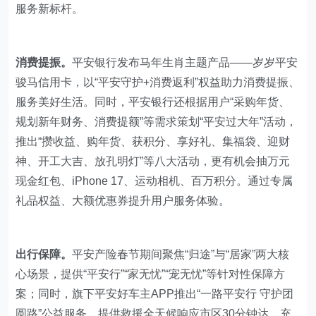
服务新标杆。
消费提振。
平安银行发布马年生肖主题产品——岁岁平安
骏马信用卡，以“平安守护+消费返利”权益助力消费提振、
服务美好生活。同时，平安银行还根据用户“采购年货、
规划新年财务、消费提额”等需求策划“平安过大年”活动，
推出“攒收益、购年货、获积分、享好礼、集福袋、迎财
神、开工大吉、放孔明灯”等八大活动，更有机会抽万元
现金红包、iPhone 17、运动相机、百万积分。通过专属
礼品权益、大额优惠券提升用户服务体验。
出行保障。
平安产险春节期间聚焦“归途”与“居家”两大核
心场景，提供“平安行”“家无忧”“宠无忧”等针对性保障方
案；同时，旗下平安好车主APP推出“一路平安行 守护团
圆路”公益服务，提供救援全天候响应市区30分钟达，充