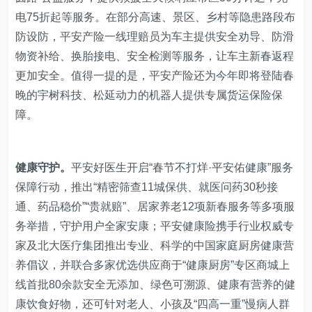
电75折起等服务。在部分高速、景区、乡村等隐患路段布
防设防，平安产险一线理赔员为车主提供安全劝导、防滑
物资补给、换胎接电、安全检测等服务，让车主新春返程
更加安全。值得一提的是，平安产险还为今年即将登陆春
晚的宇树科技、松延动力的机器人提供专属货运保险保
障。
健康守护。
平安好医生开启“春节不打烊·平安佑健康”服务
保障行动，推出“精密筛查11城保供、就医问药30秒接
通、药品稳价”“贵就赔”、居家养老12项新春服务等多项服
务举措，守护用户全家安康；平安健康险携手行业权威专
家及北大医疗集团推出专业、科学的中国家庭厨房健康营
养倡议，并联合多家优选供应商于“健康厨房”专区商城上
线首批80余款安全无添加、绿色可溯源、健康有营养的健
康饮食好物，还可针对老人、小孩及“四高一重”慢病人群