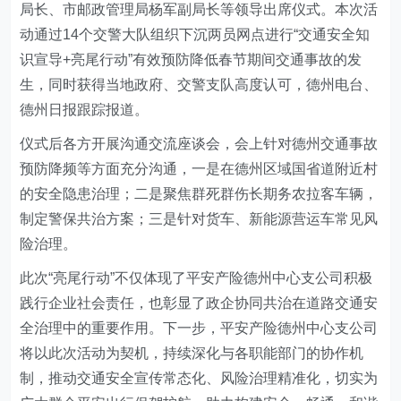
局长、市邮政管理局杨军副局长等领导出席仪式。本次活
动通过14个交警大队组织下沉两员网点进行“交通安全知
识宣导+亮尾行动”有效预防降低春节期间交通事故的发
生，同时获得当地政府、交警支队高度认可
，
德州电台、
德州日报跟踪报道
。
仪式后
各方
开展沟通交流座谈会，会上针对德州交通事故
预防降频等方面充分沟通，一是在德州区域国省道附近村
的
安全隐患治理；二是聚焦群死群伤长期务农拉客车辆，
制定警保共治方案；三是针对货车、新能源营运车常见风
险治理。
此次“亮尾行动”不仅体现了平安产险
德州中心支公司
积极
践行企业社会责任，也彰显了政企协同共治在道路交通安
全治理中的重要作用。下一步，平安产险德州中心支公司
将以此次活动为契机，持续深化与各职能部门的协作机
制，推动交通安全宣传常态化、风险治理精准化，切实为