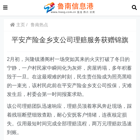
主页
鲁南热点
平安产险金乡支公司理赔服务获赠锦旗
2月初，兴隆镇潘阁村一场突如其来的火灾打破了冬日的
宁静，一户村民家中瞬间化为灰烬，房屋坍塌，多年积蓄
毁于一旦。在这最艰难的时刻，民生责任险成为照亮黑暗
的一束光
，
该村民此前在
平安产险金乡支公司
投保，灾难
发生后，村委会第一时间报案求助。
该公司
理赔团队迅速响应，
理赔员
顶着寒风奔赴现场，踩
着残垣断壁细致查勘，耐心安抚客户情绪，连夜核定损
失。仅用最短时间完成全部理赔流程，两万元理赔款迅速
到账。